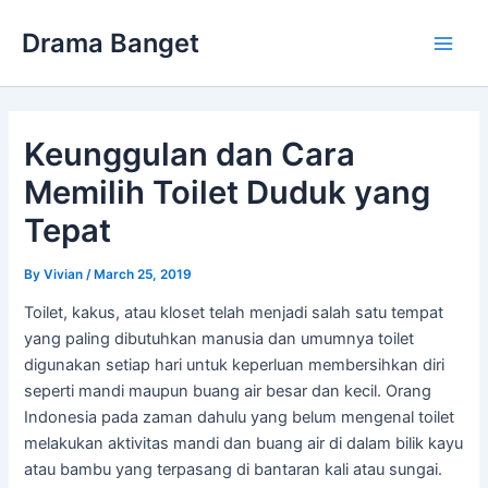
Skip
Drama Banget
to
Main
content
Men
Keunggulan dan Cara
Memilih Toilet Duduk yang
Tepat
By
Vivian
/
March 25, 2019
Toilet, kakus, atau kloset telah menjadi salah satu tempat
yang paling dibutuhkan manusia dan umumnya toilet
digunakan setiap hari untuk keperluan membersihkan diri
seperti mandi maupun buang air besar dan kecil. Orang
Indonesia pada zaman dahulu yang belum mengenal toilet
melakukan aktivitas mandi dan buang air di dalam bilik kayu
atau bambu yang terpasang di bantaran kali atau sungai.